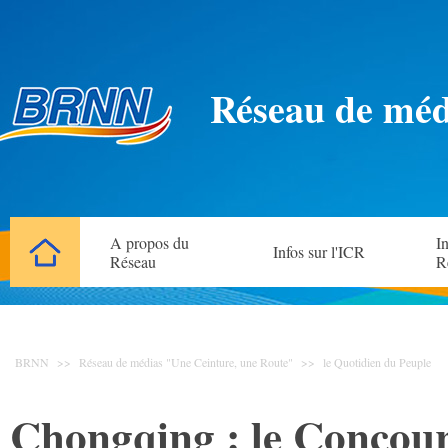
Réseau de méd
A propos du
In
Infos sur l'ICR
Réseau
R
BRNN
>>
Réseau de médias "Une Ceinture, une Route"
>>
le Quotidien du Peuple
Chongqing : le Concour