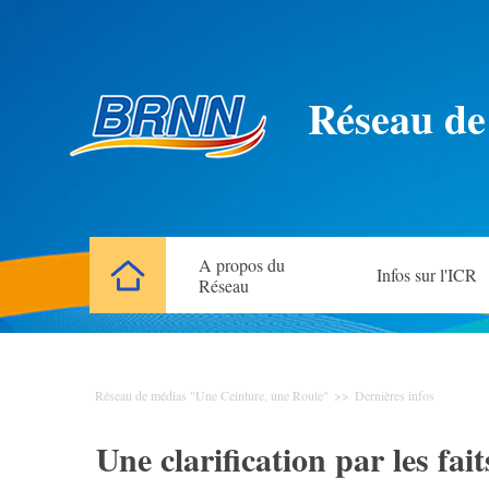
Réseau de
A propos du
Infos sur l'ICR
Réseau
Réseau de médias "Une Ceinture, une Route"
>>
Dernières infos
Une clarification par les fa