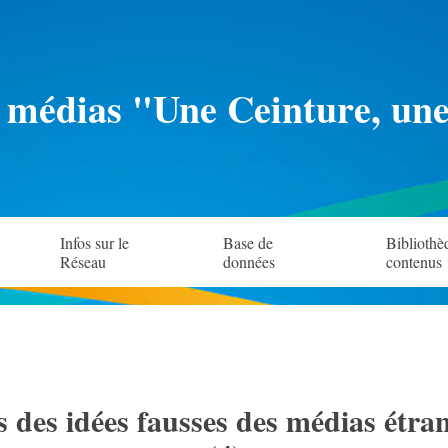
 médias "Une Ceinture, un
Infos sur le
Base de
Bibliothè
Réseau
données
contenus
its des idées fausses des médias étra