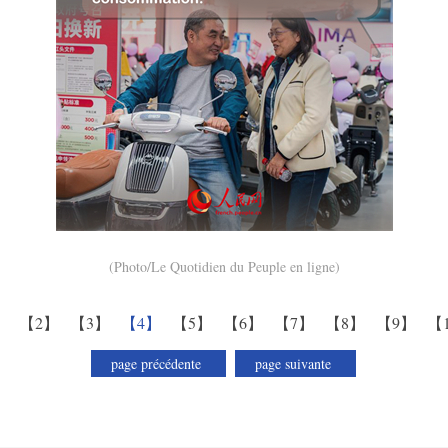
(Photo/Le Quotidien du Peuple en ligne)
】
【2】
【3】
【4】
【5】
【6】
【7】
【8】
【9】
【
page précédente
page suivante