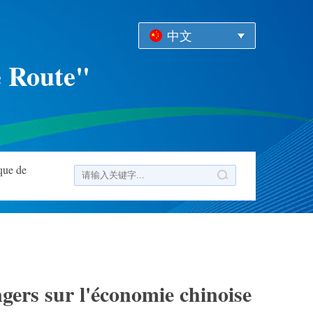
中文
e Route"
que de
ngers sur l'économie chinoise