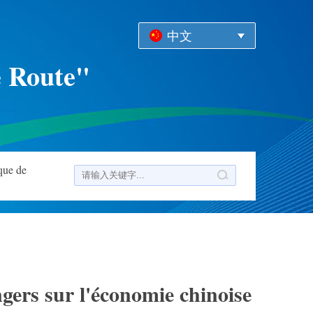
中文
e Route"
que de
ngers sur l'économie chinoise