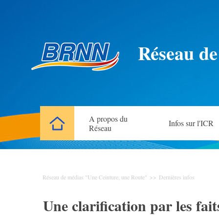
Réseau de
A propos du
Infos sur l'ICR
Réseau
Réseau de médias "Une Ceinture, une Route"
>>
Dernières infos
Une clarification par les fa