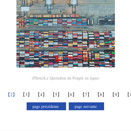
(Photo/Le Quotidien du Peuple en ligne)
】
【2】
【3】
【4】
【5】
【6】
【7】
【8】
【9】
【
page précédente
page suivante