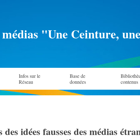
 médias "Une Ceinture, un
Infos sur le
Base de
Bibliothè
Réseau
données
contenus
its des idées fausses des médias étra