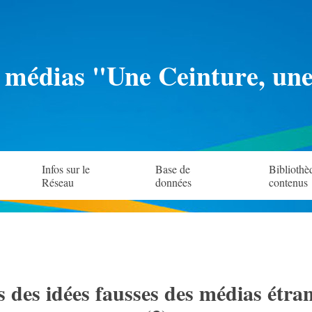
 médias "Une Ceinture, un
Infos sur le
Base de
Bibliothè
Réseau
données
contenus
its des idées fausses des médias étra