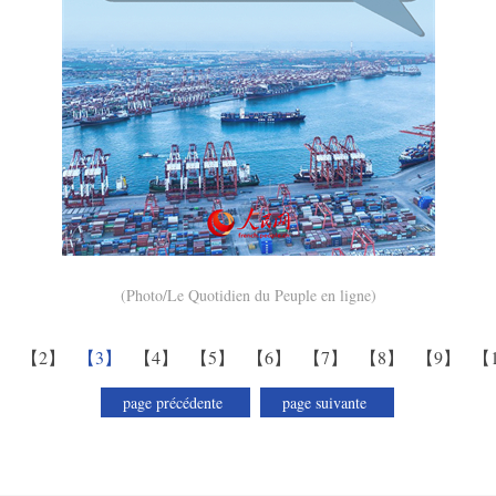
(Photo/Le Quotidien du Peuple en ligne)
】
【2】
【3】
【4】
【5】
【6】
【7】
【8】
【9】
【
page précédente
page suivante