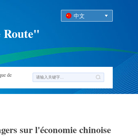
中文
e Route"
que de
ngers sur l'économie chinoise