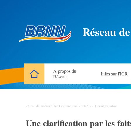
Réseau de
A propos du
Infos sur l'ICR
Réseau
Réseau de médias "Une Ceinture, une Route"
>>
Dernières infos
Une clarification par les fa