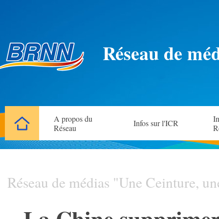
Réseau de méd
A propos du
In
Infos sur l'ICR
Réseau
R
Réseau de médias "Une Ceinture, un
La Chine supprimera