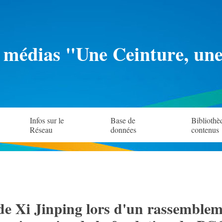
 médias "Une Ceinture, un
Infos sur le
Base de
Bibliothè
Réseau
données
contenus
de Xi Jinping lors d'un rassemblem