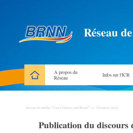
Réseau de
A propos du
Infos sur l'ICR
Réseau
Réseau de médias "Une Ceinture, une Route"
>>
Dernières infos
Publication du discours 