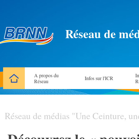
Réseau de méd
A propos du
In
Infos sur l'ICR
Réseau
R
Réseau de médias "Une Ceinture, un
Découvrez le « pouvoi