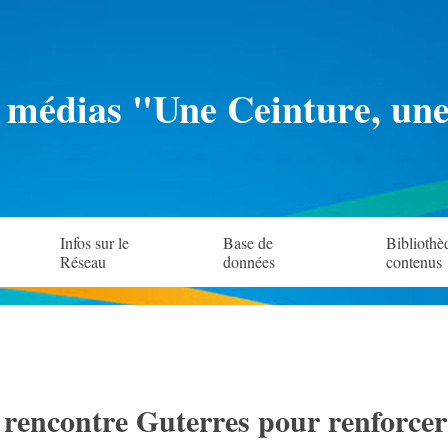
 médias "Une Ceinture, un
Infos sur le
Base de
Bibliothè
Réseau
données
contenus
rencontre Guterres pour renforcer 