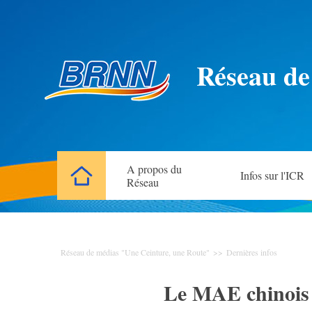
Réseau de
A propos du
Infos sur l'ICR
Réseau
Réseau de médias "Une Ceinture, une Route"
>>
Dernières infos
Le MAE chinois 