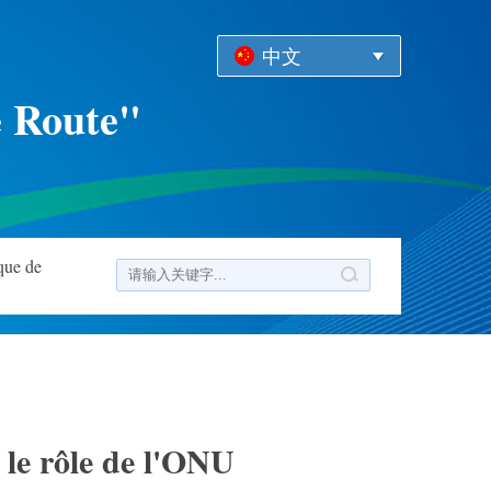
中文
e Route"
que de
le rôle de l'ONU