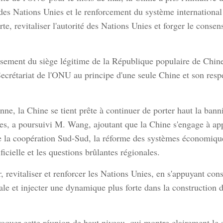
 des Nations Unies et le renforcement du système international 
rte, revitaliser l'autorité des Nations Unies et forger le conse
ssement du siège légitime de la République populaire de Chine 
crétariat de l'ONU au principe d'une seule Chine et son respe
enne, la Chine se tient prête à continuer de porter haut la ban
nies, a poursuivi M. Wang, ajoutant que la Chine s'engage à ap
la coopération Sud-Sud, la réforme des systèmes économique et
ficielle et les questions brûlantes régionales.
r, revitaliser et renforcer les Nations Unies, en s'appuyant c
e et injecter une dynamique plus forte dans la construction
voquer cette réunion de haut niveau, qui montre clairement le 