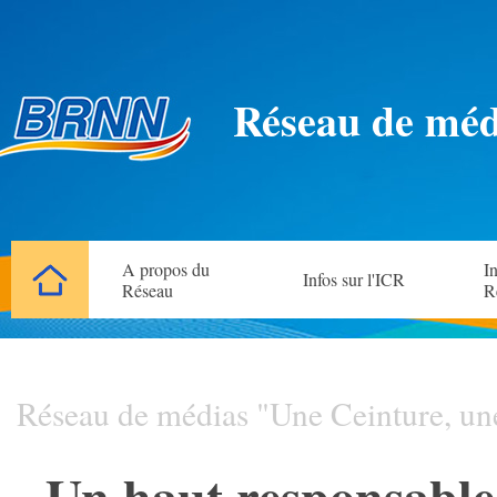
Réseau de méd
A propos du
In
Infos sur l'ICR
Réseau
R
Réseau de médias "Une Ceinture, un
Un haut responsable