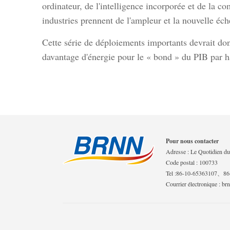
ordinateur, de l'intelligence incorporée et de la
industries prennent de l'ampleur et la nouvelle éc
Cette série de déploiements importants devrait do
davantage d'énergie pour le « bond » du PIB par h
Pour nous contacter
Adresse : Le Quotidien du 
Code postal : 100733
Tel :86-10-65363107、8
Courrier électronique : b