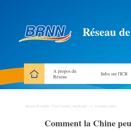
Réseau de
A propos du
Infos sur l'ICR
Réseau
Réseau de médias "Une Ceinture, une Route"
>>
Dernières infos
Comment la Chine peut-