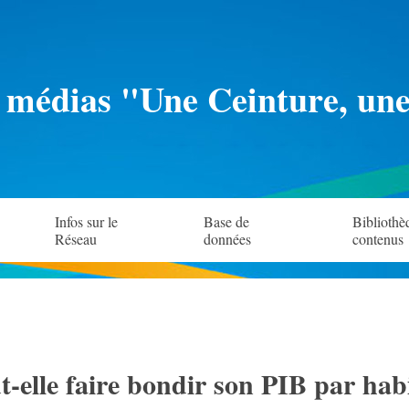
 médias "Une Ceinture, un
Infos sur le
Base de
Bibliothè
Réseau
données
contenus
elle faire bondir son PIB par habi