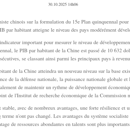
30.10.2025 14h06
iste chinois sur la formulation du 15e Plan quinquennal pour
 PIB par habitant atteigne le niveau des pays modérément dével
n indicateur important pour mesurer le niveau de développemen
ennal, le PIB par habitant de la Chine est passé de 10 632 do
cutives, se classant ainsi parmi les principaux pays à revenu
abitant de la Chine atteindra un nouveau niveau sur la base exi
ce de la défense nationale, la puissance nationale globale et l
galement de maintenir un rythme de développement économiqu
oint de l'Institut de recherche économique de la Commission 
table, avec de nombreux avantages, une forte résilience et un
terme n'ont pas changé. Les avantages du système socialiste à
ntage de ressources abondantes en talents sont plus importants