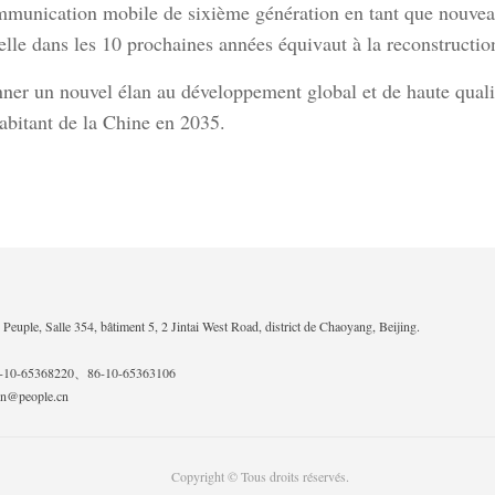
 communication mobile de sixième génération en tant que nouv
helle dans les 10 prochaines années équivaut à la reconstructi
nner un nouvel élan au développement global et de haute qual
abitant de la Chine en 2035.
Peuple, Salle 354, bâtiment 5, 2 Jintai West Road, district de Chaoyang, Beijing.
6-10-65368220、86-10-65363106
rnn@people.cn
Copyright © Tous droits réservés.