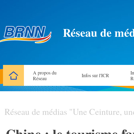
Réseau de méd
A propos du
In
Infos sur l'ICR
Réseau
R
Réseau de médias "Une Ceinture, un
Chine : le tourisme fa