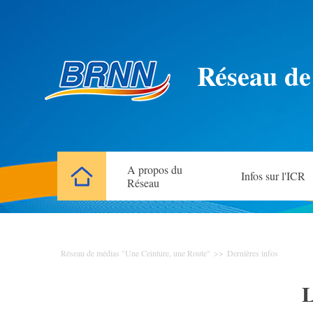
Réseau de
A propos du
Infos sur l'ICR
Réseau
Réseau de médias "Une Ceinture, une Route"
>>
Dernières infos
L