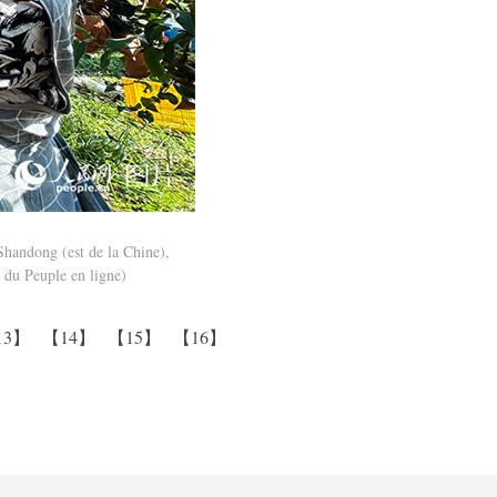
Shandong (est de la Chine),
 du Peuple en ligne)
13】
【14】
【15】
【16】