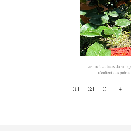
Les fruiticulteurs du vill
récoltent des poire
【1】
【2】
【3】
【4】