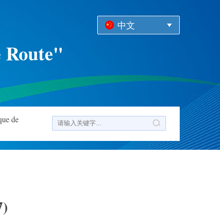
中文
e Route"
que de
7)