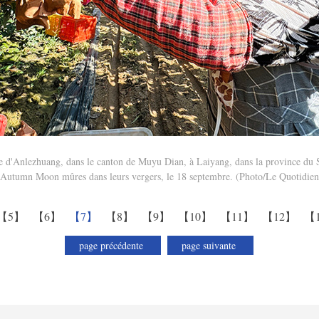
age d'Anlezhuang, dans le canton de Muyu Dian, à Laiyang, dans la province du 
s Autumn Moon mûres dans leurs vergers, le 18 septembre. (Photo/Le Quotidien
【5】
【6】
【7】
【8】
【9】
【10】
【11】
【12】
【
page précédente
page suivante