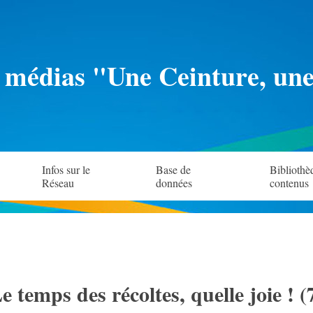
 médias "Une Ceinture, un
Infos sur le
Base de
Bibliothè
Réseau
données
contenus
e temps des récoltes, quelle joie ! (