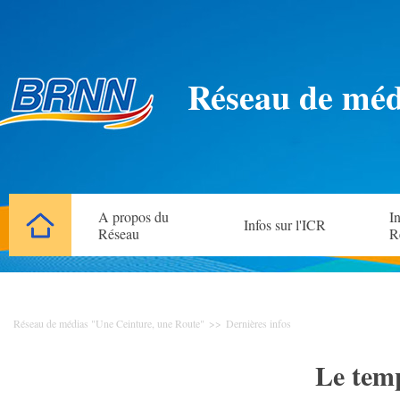
Réseau de méd
A propos du
In
Infos sur l'ICR
Réseau
R
Réseau de médias "Une Ceinture, une Route"
>>
Dernières infos
Le temp