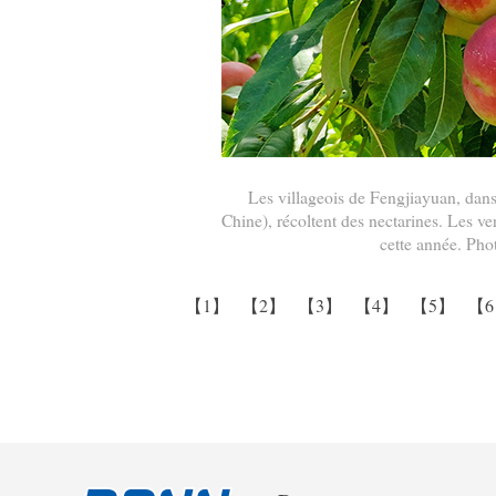
Les villageois de Fengjiayuan, dans
Chine), récoltent des nectarines. Les v
cette année. Pho
【1】
【2】
【3】
【4】
【5】
【