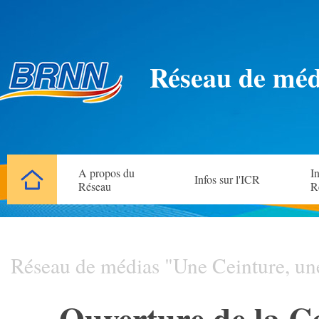
Réseau de méd
A propos du
In
Infos sur l'ICR
Réseau
R
Réseau de médias "Une Ceinture, un
Ouverture de la C