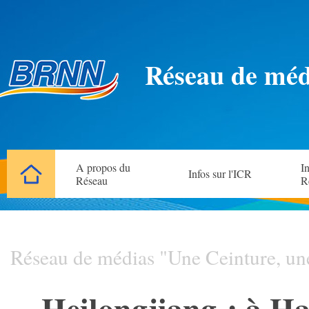
Réseau de méd
A propos du
In
Infos sur l'ICR
Réseau
R
Réseau de médias "Une Ceinture, un
Heilongjiang : à Har