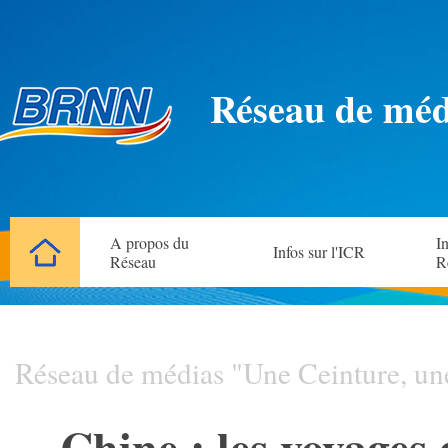
Réseau de méd
A propos du
In
Infos sur l'ICR
Réseau
R
Réseau de médias "Une Ceinture, un
Chine : les voyages 