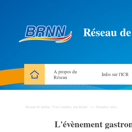
Réseau de
A propos du
Infos sur l'ICR
Réseau
Réseau de médias "Une Ceinture, une Route"
>>
Dernières infos
L'évènement gastron