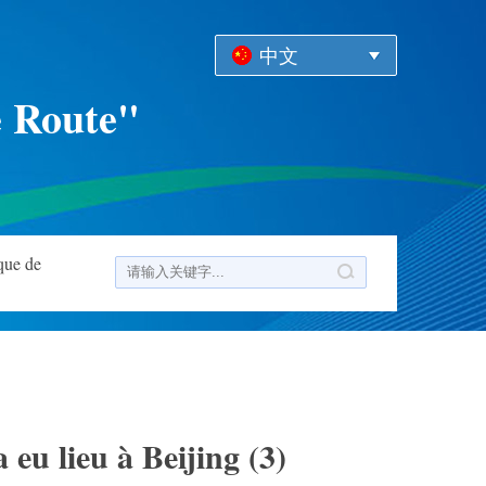
中文
e Route"
que de
u lieu à Beijing (3)