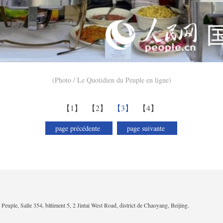
(Photo / Le Quotidien du Peuple en ligne)
【1】
【2】
【3】
【4】
page précédente
page suivante
Peuple, Salle 354, bâtiment 5, 2 Jintai West Road, district de Chaoyang, Beijing.