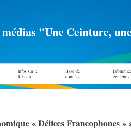
 médias "Une Ceinture, un
Infos sur le
Base de
Bibliothè
Réseau
données
contenus
omique « Délices Francophones » a e