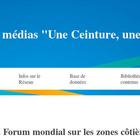
 médias "Une Ceinture, un
Infos sur le
Base de
Bibliothè
Réseau
données
contenus
 Forum mondial sur les zones côtiè