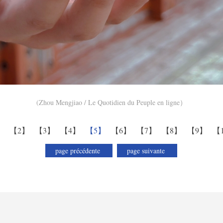
(Zhou Mengjiao / Le Quotidien du Peuple en ligne）
】
【2】
【3】
【4】
【5】
【6】
【7】
【8】
【9】
【
page précédente
page suivante