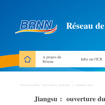
Réseau de
A propos du
Infos sur l'ICR
Réseau
Réseau de médias "Une Ceinture, une Route"
>>
Dernières infos
Jiangsu : ouverture du