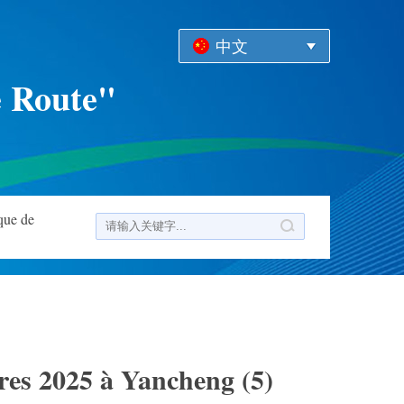
中文
e Route"
que de
res 2025 à Yancheng (5)