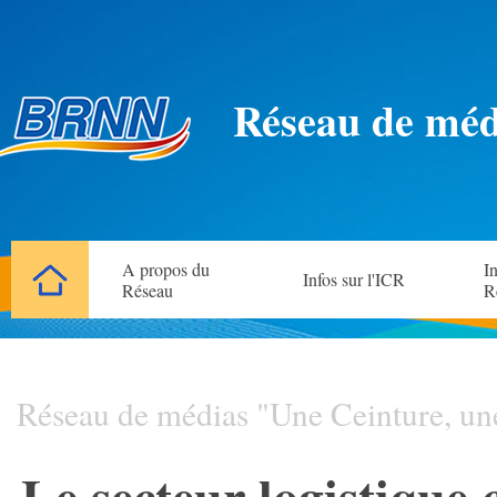
Réseau de méd
A propos du
In
Infos sur l'ICR
Réseau
R
Réseau de médias "Une Ceinture, un
Le secteur logistique 