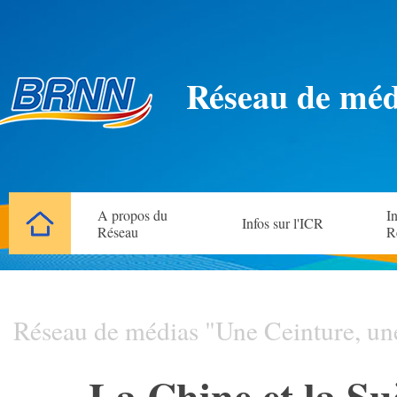
Réseau de méd
A propos du
In
Infos sur l'ICR
Réseau
R
Réseau de médias "Une Ceinture, un
La Chine et la Su