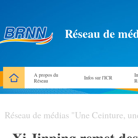
Réseau de méd
A propos du
In
Infos sur l'ICR
Réseau
R
Réseau de médias "Une Ceinture, un
Xi Jinping remet des