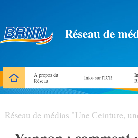
Réseau de méd
A propos du
In
Infos sur l'ICR
Réseau
R
Réseau de médias "Une Ceinture, un
Yunnan : comment un