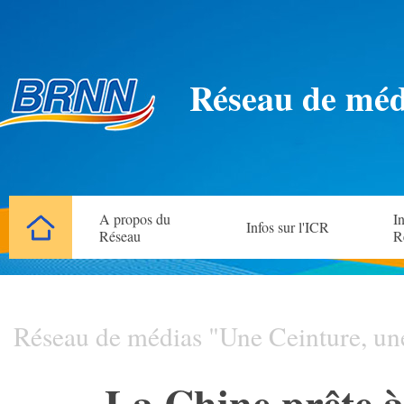
Réseau de méd
A propos du
In
Infos sur l'ICR
Réseau
R
Réseau de médias "Une Ceinture, un
La Chine prête à