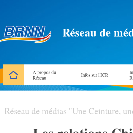
Réseau de méd
A propos du
In
Infos sur l'ICR
Réseau
R
Réseau de médias "Une Ceinture, un
Les relations Ch