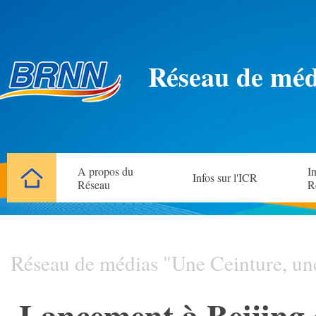
Réseau de méd
A propos du
In
Infos sur l'ICR
Réseau
R
Réseau de médias "Une Ceinture, un
Lancement à Beijing 