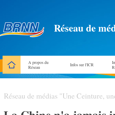
Réseau de méd
A propos du
In
Infos sur l'ICR
Réseau
R
Réseau de médias "Une Ceinture, un
La Chine n'a jamais i