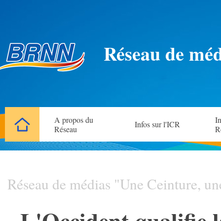
Réseau de méd
A propos du
In
Infos sur l'ICR
Réseau
R
Réseau de médias "Une Ceinture, un
L'Occident qualifie l