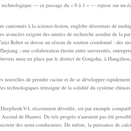
cée technologique — ce passage du « 0 à 1 » — repose sur un 
e cantonnés à la science-fiction, englobe désormais de multi
les avancées exigent des années de recherche assidue de la par
Taixi Robot se dresse un réseau de soutien coordonné : des in
hejiang ; une collaboration étroite entre universités, entreprise
brevets mise en place par le district de Gongshu, à Hangzhou, 
ées nouvelles de prendre racine et de se développer rapidemen
rcées technologiques témoigne de la solidité du système chinois
e DeepSeek-V4, récemment dévoilée, est par exemple compatibl
rie Ascend de Huawei. De tels progrès n'auraient pas été possib
 secteur des semi-conducteurs. De même, la puissance de calc