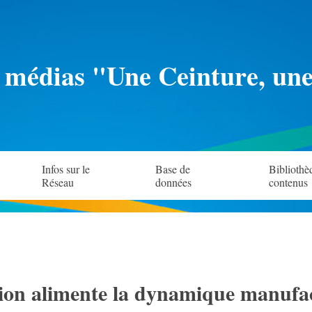
 médias "Une Ceinture, un
Infos sur le
Base de
Bibliothè
Réseau
données
contenus
on alimente la dynamique manufac