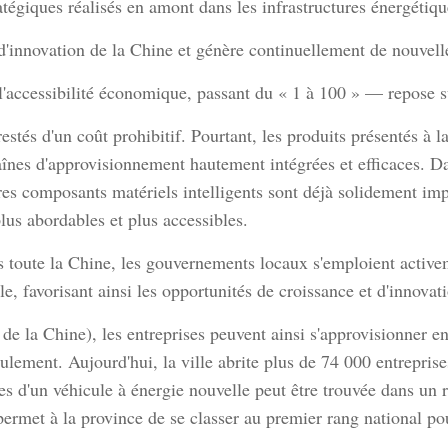
atégiques réalisés en amont dans les infrastructures énergétiques
d'innovation de la Chine et génère continuellement de nouvelle
l'accessibilité économique, passant du « 1 à 100 » — repose su
estés d'un coût prohibitif. Pourtant, les produits présentés à 
aînes d'approvisionnement hautement intégrées et efficaces. Da
es composants matériels intelligents sont déjà solidement impl
plus abordables et plus accessibles.
ers toute la Chine, les gouvernements locaux s'emploient active
le, favorisant ainsi les opportunités de croissance et d'innovat
 la Chine), les entreprises peuvent ainsi s'approvisionner e
lement. Aujourd'hui, la ville abrite plus de 74 000 entreprise
èces d'un véhicule à énergie nouvelle peut être trouvée dans un 
permet à la province de se classer au premier rang national p