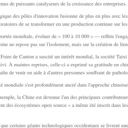
nus de puissants catalyseurs de la croissance des entreprises.
gique des pôles d'innovation fusionne de plus en plus avec le
boratoires de se transformer en une production continue sur le
 portée mondiale, évoluer de « 100 à 10 000 » — reflète l'en
ine ne repose pas sur l'isolement, mais sur la création de li
oire de Canton a suscité un intérêt mondial, la société Taixi R
vi. À maintes reprises, celle-ci a exprimé sa gratitude en chi
afin de venir en aide à d'autres personnes souffrant de patholo
té mondiale s'est profondément ancré dans l'approche chinoise 
r exemple, la Chine est devenue l'un des principaux contribute
nt des écosystèmes open source » a même été inscrit dans les
 que certains géants technologiques occidentaux se livrent un