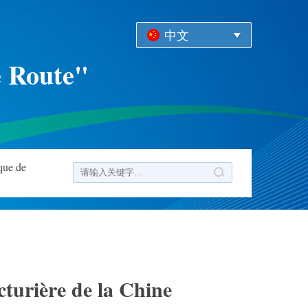
中文
e Route"
que de
turière de la Chine