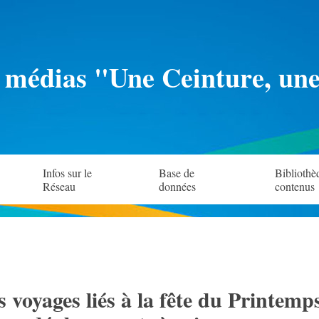
 médias "Une Ceinture, un
Infos sur le
Base de
Bibliothè
Réseau
données
contenus
s voyages liés à la fête du Printemps