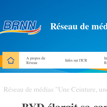
Réseau de méd
A propos du
In
Infos sur l'ICR
Réseau
R
Réseau de médias "Une Ceinture, un
BYD élargit sa cap