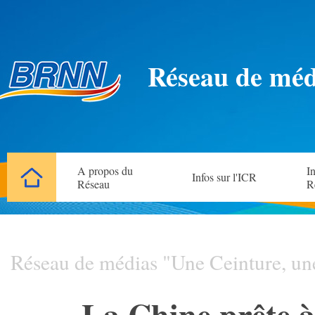
Réseau de méd
A propos du
In
Infos sur l'ICR
Réseau
R
Réseau de médias "Une Ceinture, un
La Chine prête à