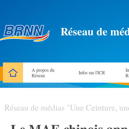
Réseau de méd
A propos du
In
Infos sur l'ICR
Réseau
R
Réseau de médias "Une Ceinture, un
Le MAE chinois appel