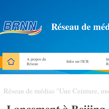
Réseau de méd
A propos du
In
Infos sur l'ICR
Réseau
R
Réseau de médias "Une Ceinture, un
Lancement à Beijing 